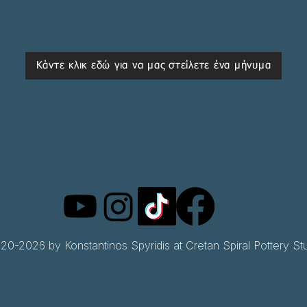
Κάντε κλικ εδώ για να μας στείλετε ένα μήνυμα
0-2026 by Konstantinos Spyridis at Cretan Spiral Pottery Stu