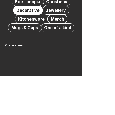
Все товары
Christmas
Decorative
Jewellery
Kitchenware
Merch
Mugs & Cups
One of a kind
0 товаров
Здесь пока нет товаров...
Пока вы можете выбрать другую
категорию и продолжить покупки.